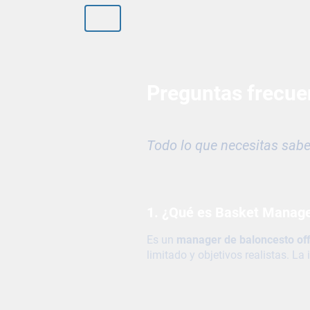
Inicio
FAQ
Contacto
Preguntas frecue
Todo lo que necesitas sabe
1. ¿Qué es Basket Manag
Es un
manager de baloncesto off
limitado y objetivos realistas. La