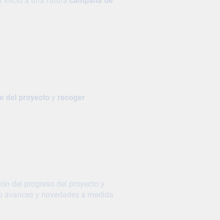
r inicio a una futura
campaña de
e del proyecto
y
recoger
ión del progreso del proyecto y
ndo avances y novedades a medida