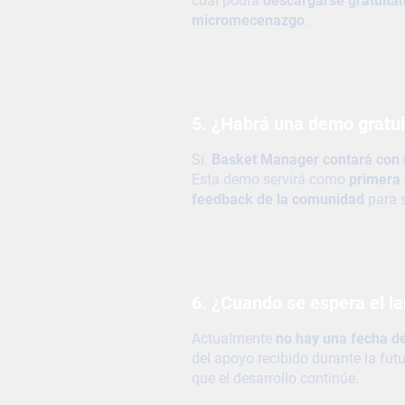
cual podrá
descargarse gratuit
micromecenazgo
.
5. ¿Habrá una demo gratui
Sí.
Basket Manager contará con 
Esta demo servirá como
primera 
feedback de la comunidad
para s
6. ¿Cuando se espera el l
Actualmente
no hay una fecha d
del apoyo recibido durante la fut
que el desarrollo continúe.