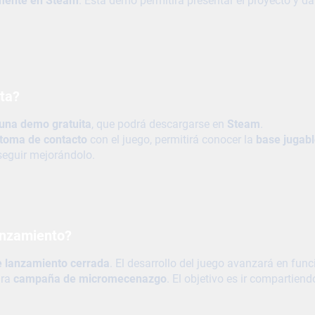
amente en Steam
. Esta demo permitirá presentar el proyecto y da
ta?
una demo gratuita
, que podrá descargarse en
Steam
.
toma de contacto
con el juego, permitirá conocer la
base jugabl
eguir mejorándolo.
anzamiento?
e lanzamiento cerrada
. El desarrollo del juego avanzará en func
ura
campaña de micromecenazgo
. El objetivo es ir compartie