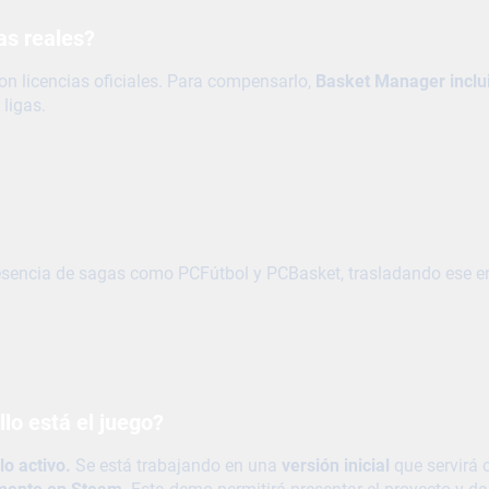
gas reales?
on licencias oficiales. Para compensarlo,
Basket Manager inclui
 ligas.
 esencia de sagas como PCFútbol y PCBasket, trasladando ese e
llo está el juego?
o activo.
Se está trabajando en una
versión inicial
que servirá