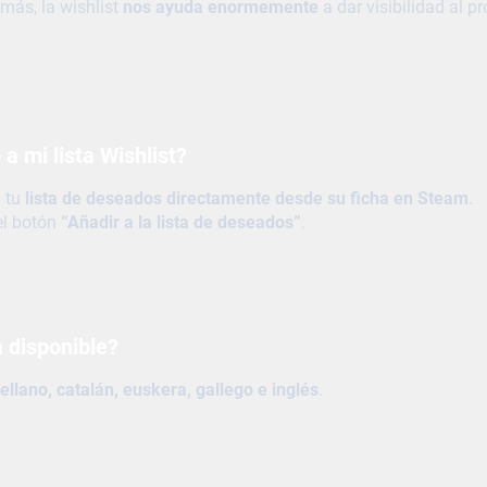
más, la wishlist
nos ayuda enormemente
a dar visibilidad al 
a mi lista Wishlist?
 tu
lista de deseados directamente desde su ficha en
Steam
.
 el botón
“Añadir a la lista de deseados”
.
á disponible?
ellano, catalán, euskera, gallego e inglés
.